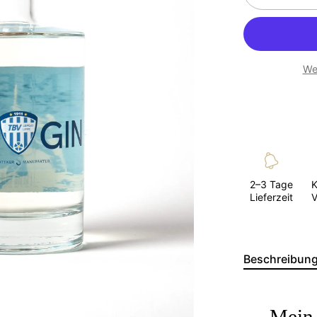
We
2–3 Tage
K
Lieferzeit
V
Beschreibun
NICHTS VERPASSEN.
Mein 