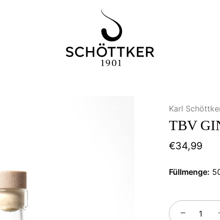
Karl Schöttk
TBV GIN
€34,99
Füllmenge:
5
−