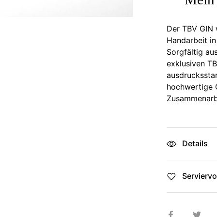
Melde dich für unseren Newsletter an und erhalte
10 % Rabatt auf deine nächste Bestellung. Mit
Der TBV GIN w
unserem Newsletter erfährst du mehr über uns,
Handarbeit in
unsere Produkte und unsere Destillerie.
Sorgfältig au
exklusiven TB
ausdruckssta
hochwertige 
Zusammenarbe
ABSCHICKEN
Details
Serviervo
Teilen
Twit